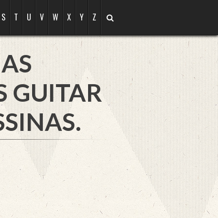
S
T
U
V
W
X
Y
Z
NAS
S GUITAR
SINAS.