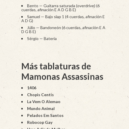
Bento — Guitarra saturada (overdrive) (6
cuerdas, afinación E A D G B E)
Samuel — Bajo slap 1 (4 cuerdas, afinación E
A D G)
Júlio — Bandoneón (6 cuerdas, afinación E A
D G B E)
Sérgio — Batería
Más tablaturas de
Mamonas Assassinas
1406
Chopis Centis
La Vem O Alemao
Mundo Animal
Pelados Em Santos
Robocop Gay