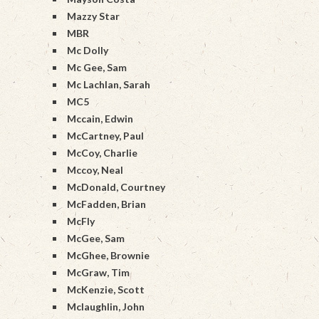
Mazzy Star
MBR
Mc Dolly
Mc Gee, Sam
Mc Lachlan, Sarah
MC5
Mccain, Edwin
McCartney, Paul
McCoy, Charlie
Mccoy, Neal
McDonald, Courtney
McFadden, Brian
McFly
McGee, Sam
McGhee, Brownie
McGraw, Tim
McKenzie, Scott
Mclaughlin, John