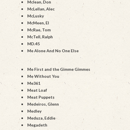
Mclean, Don
McLellan, Alec
McLusky
McMeen, El
McRae, Tom
McTell, Ralph
MD.45
Me Alone And No One Else
Me First and the Gimme Gimmes
Me Without You
Me361
Meat Loaf
Meat Puppets
Medeiros, Glenn
Medley
Meduza, Eddie
Megadeth