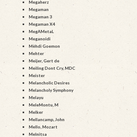
Megaherz
Megaman
Megaman 3
Megaman X4
MegAMetaL
Meganoidi
Mèhdi Goemon
Mehter
Meijer, Gert de
Meiling Dont Cry, MDC
Meister
Melancholic Desires
Melancholy Symphony
Melayu
MeleMontu, M
Melker
Mellancamp, John
Mello, Mozart
Melnitsa