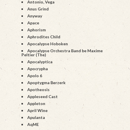
Antonio, Vega
Anus Grind
Anyway
Apace
Aphorism
Aphrodites Child
Apocalypse Hoboken
Apocalypse Orchestra Band be Maxime
Peltier (The)
Apocalyptica
Apocrypha
Apolo 6
Apoptygma Berzerk
Apotheosis
Appleseed Cast
Appleton
April Wine
Apulanta
AqME